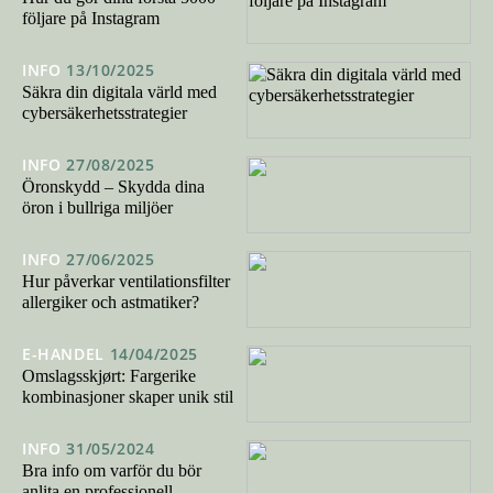
följare på Instagram
INFO
13/10/2025
Säkra din digitala värld med
cybersäkerhetsstrategier
INFO
27/08/2025
Öronskydd – Skydda dina
öron i bullriga miljöer
INFO
27/06/2025
Hur påverkar ventilationsfilter
allergiker och astmatiker?
E-HANDEL
14/04/2025
Omslagsskjørt: Fargerike
kombinasjoner skaper unik stil
INFO
31/05/2024
Bra info om varför du bör
anlita en professionell