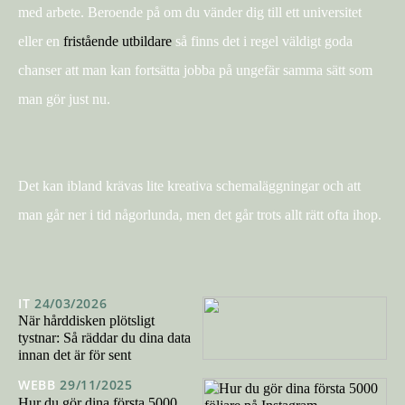
med arbete. Beroende på om du vänder dig till ett universitet
eller en
fristående utbildare
så finns det i regel väldigt goda
chanser att man kan fortsätta jobba på ungefär samma sätt som
man gör just nu.
Det kan ibland krävas lite kreativa schemaläggningar och att
man går ner i tid någorlunda, men det går trots allt rätt ofta ihop.
IT
24/03/2026
När hårddisken plötsligt
tystnar: Så räddar du dina data
innan det är för sent
WEBB
29/11/2025
Hur du gör dina första 5000