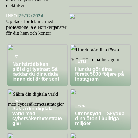
elektriker
INFO
29/02/2024
Upptäck fördelarna med
professionella elektrikertjänster
för ditt hem och kontor
IT
WEBB
När hårddisken
plötsligt tystnar: Så
Hur du gör dina
räddar du dina data
första 5000 följare på
innan det är för sent
Instagram
INFO
INFO
Säkra din digitala
värld med
Öronskydd – Skydda
cybersäkerhetsstrate
dina öron i bullriga
gier
miljöer