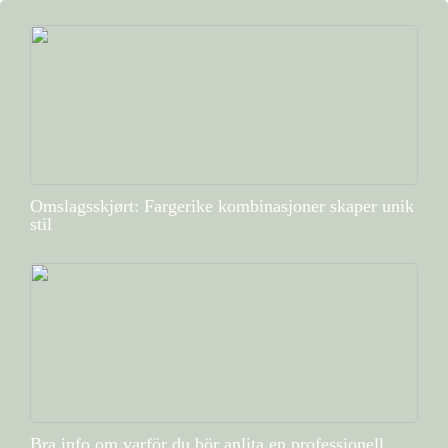
Omslagsskjørt: Fargerike kombinasjoner skaper unik
stil
Bra info om varför du bör anlita en professionell