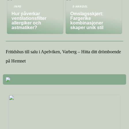
INFO
E-HANDEL
Hur påverkar
Omslagsskjørt:
ventilationsfilter
Fargerike
allergiker och
kombinasjoner
astmatiker?
skaper unik stil
Fritidshus till salu i Apelviken, Varberg – Hitta ditt drömboende
på Hemnet