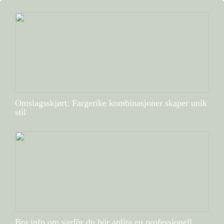
Omslagsskjørt: Fargerike kombinasjoner skaper unik
stil
Bra info om varför du bör anlita en professionell