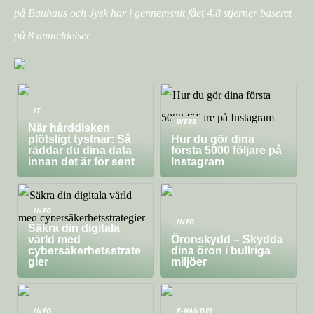
på Bauhaus och Jysk har i gennemsnit fået
4.8
stjerner baseret
på
8
anmeldelser
IT
WEBB
När hårddisken
plötsligt tystnar: Så
Hur du gör dina
räddar du dina data
första 5000 följare på
innan det är för sent
Instagram
INFO
INFO
Säkra din digitala
värld med
Öronskydd – Skydda
cybersäkerhetsstrate
dina öron i bullriga
gier
miljöer
INFO
E-HANDEL