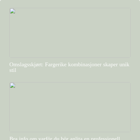
Omslagsskjørt: Fargerike kombinasjoner skaper unik
stil
Bra info om varför du bör anlita en professionell