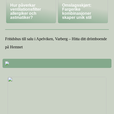
Hur påverkar
Omslagsskjørt:
ventilationsfilter
Fargerike
allergiker och
kombinasjoner
astmatiker?
skaper unik stil
Fritidshus till salu i Apelviken, Varberg – Hitta ditt drömboende
på Hemnet