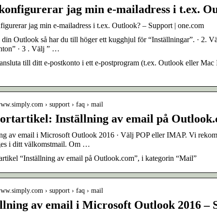
onfigurerar jag min e-mailadress i t.ex. O
igurerar jag min e-mailadress i t.ex. Outlook? – Support | one.com
i din Outlook så har du till höger ett kugghjul för “Inställningar”. · 2
ton” · 3 . Välj ” …
nsluta till ditt e-postkonto i ett e-postprogram (t.ex. Outlook eller Mac 
www.simply.com › support › faq › mail
ortartikel: Inställning av email på Outloo
ing av email i Microsoft Outlook 2016 · Välj POP eller IMAP. Vi reko
es i ditt välkomstmail. Om …
rtikel “Inställning av email på Outlook.com”, i kategorin “Mail”
www.simply.com › support › faq › mail
ällning av email i Microsoft Outlook 2016 –