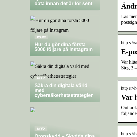
data innan det är för sent
Ändr
Läs mer 
postsign
WEBB
http s://
Hur du gör dina första
5000 följare på Instagram
E-po
Var hitt
Steg 3 
INFO
Säkra din digitala värld
http s:/
med
cybersäkerhetsstrategier
Var h
Outlook 
följande
INFO
http s:/
Öronskydd – Skydda dina