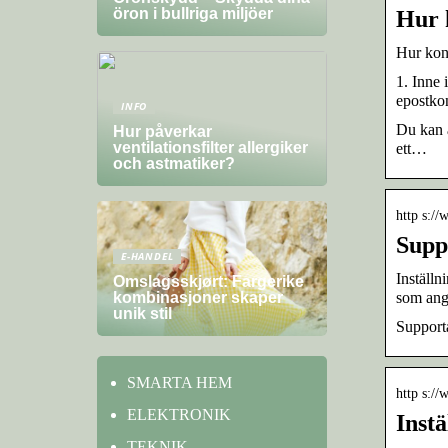
öron i bullriga miljöer
Hur k
Hur konf
1. Inne 
epostkon
INFO
Du kan a
Hur påverkar
ventilationsfilter allergiker
ett…
och astmatiker?
http s://
Supp
E-HANDEL
Inställn
Omslagsskjørt: Fargerike
som ang
kombinasjoner skaper
unik stil
Supporta
SMARTA HEM
http s://
ELEKTRONIK
Inst
TEKNIK