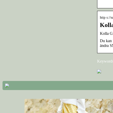
http s://
Koll
Kolla Gm
Du kan 
ändra S
Keywords: 