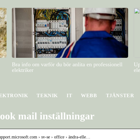
Bra info om varför du bör anlita en professionell
Up
elektriker
el
EKTRONIK
TEKNIK
IT
WEBB
TJÄNSTER
ook mail inställningar
support.microsoft.com › sv-se › office › ändra-elle…