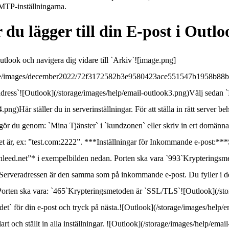
MTP-inställningarna.
 du lägger till din E-post i Outlo
utlook och navigera dig vidare till `Arkiv`![image.png]
ge/images/december2022/72f3172582b3e9580423ace551547b1958b88bf6.pn
dress`![Outlook](/storage/images/help/email-outlook3.png)Välj sedan 
.png)Här ställer du in serverinställningar. För att ställa in rätt server b
gör du genom: `Mina Tjänster` i `kundzonen` eller skriv in ert domännam
et är, ex: ”test.com:2222”. ***Inställningar för Inkommande e-post:***Se
nleed.net”* i exempelbilden nedan. Porten ska vara `993`Krypteringsm
Serveradressen är den samma som på inkommande e-post. Du fyller i den
Porten ska vara: `465`Krypteringsmetoden är `SSL/TLS`![Outlook](/stor
det` för din e-post och tryck på nästa.![Outlook](/storage/images/help/
lart och ställt in alla inställningar. ![Outlook](/storage/images/help/emai