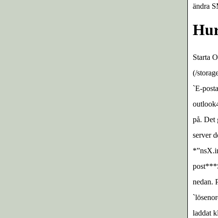
ändra S
Hur
Starta O
(/stora
`E-posta
outlook4
på. Det 
server d
*”nsX.i
post***
nedan. 
`lösenor
laddat k