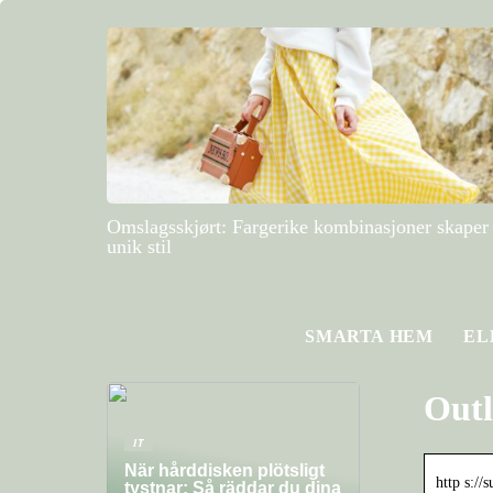
Omslagsskjørt: Fargerike kombinasjoner skaper
unik stil
SMARTA HEM
EL
Outl
IT
När hårddisken plötsligt
http s://
tystnar: Så räddar du dina