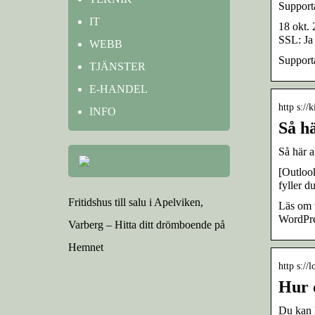
Supporta
IT
18 okt.
SSL: Ja 
WEBB
Supporta
TJÄNSTER
E-HANDEL
http s://
INFO
Så h
Så här a
[Outlook
fyller d
Fritidshus till salu i Apelviken,
Läs om v
WordPre
Varberg – Hitta ditt drömboende på
Hemnet
http s://
Hur d
Du kan 