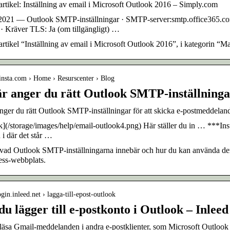
rtikel: Inställning av email i Microsoft Outlook 2016 – Simply.com
 2021 — Outlook SMTP-inställningar · SMTP-server:smtp.office365.com
· Kräver TLS: Ja (om tillgängligt) …
rtikel “Inställning av email i Microsoft Outlook 2016”, i kategorin “Ma
kinsta.com › Home › Resurscenter › Blog
är anger du rätt Outlook SMTP-inställninga
nger du rätt Outlook SMTP-inställningar för att skicka e-postmeddelan
](/storage/images/help/email-outlook4.png) Här ställer du in … ***In
u i där det står …
ad Outlook SMTP-inställningarna innebär och hur du kan använda dem fö
ss-webbplats.
login.inleed.net › lagga-till-epost-outlook
u lägger till e-postkonto i Outlook – Inleed
läsa Gmail-meddelanden i andra e-postklienter, som Microsoft Outlook