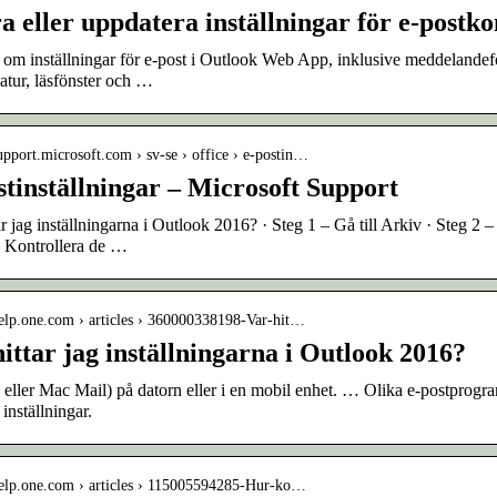
a eller uppdatera inställningar för e-postk
om inställningar för e-post i Outlook Web App, inklusive meddelandeform
atur, läsfönster och …
support.microsoft.com › sv-se › office › e-postin…
stinställningar – Microsoft Support
ar jag inställningarna i Outlook 2016? · Steg 1 – Gå till Arkiv · Steg 2 
– Kontrollera de …
/help.one.com › articles › 360000338198-Var-hit…
ittar jag inställningarna i Outlook 2016?
eller Mac Mail) på datorn eller i en mobil enhet. … Olika e-postprogram
 inställningar.
/help.one.com › articles › 115005594285-Hur-ko…