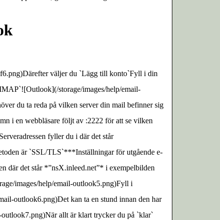
ok
g)Därefter väljer du `Lägg till konto`Fyll i din
`IMAP`![Outlook](/storage/images/help/email-
ehöver du ta reda på vilken server din mail befinner sig
n i en webbläsare följt av :2222 för att se vilken
rveradressen fyller du i där det står
etoden är `SSL/TLS`***Inställningar för utgående e-
 där det står *”nsX.inleed.net”* i exempelbilden
age/images/help/email-outlook5.png)Fyll i
email-outlook6.png)Det kan ta en stund innan den har
l-outlook7.png)När allt är klart trycker du på `klar`