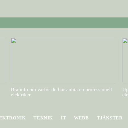
Bra info om varför du bör anlita en professionell
Up
elektriker
el
EKTRONIK
TEKNIK
IT
WEBB
TJÄNSTER