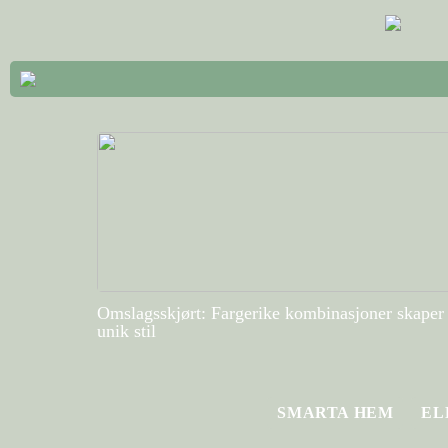
Omslagsskjørt: Fargerike kombinasjoner skaper
unik stil
SMARTA HEM
EL