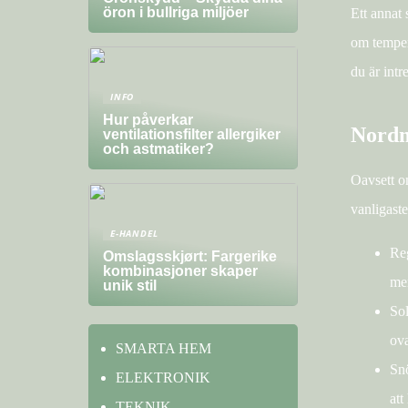
öron i bullriga miljöer
Ett annat 
om tempera
du är intr
INFO
Hur påverkar
Nordm
ventilationsfilter allergiker
och astmatiker?
Oavsett om
vanligast
E-HANDEL
Reg
Omslagsskjørt: Fargerike
kombinasjoner skaper
men
unik stil
Sol
ova
SMARTA HEM
Snö
ELEKTRONIK
att
TEKNIK