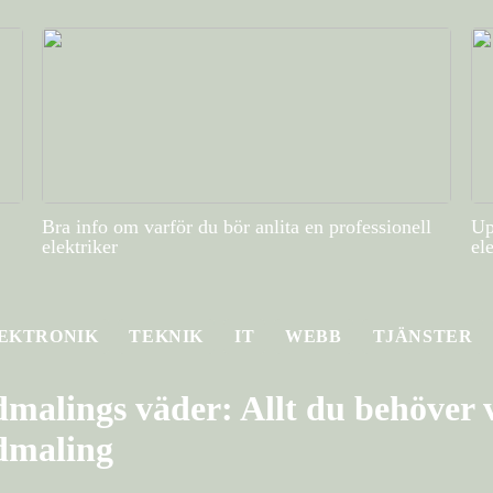
Bra info om varför du bör anlita en professionell
Up
elektriker
el
EKTRONIK
TEKNIK
IT
WEBB
TJÄNSTER
malings väder: Allt du behöver v
dmaling