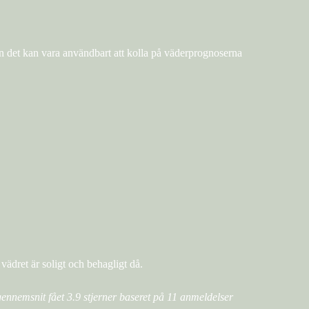
n det kan vara användbart att kolla på väderprognoserna
dret är soligt och behagligt då.
gennemsnit fået
3.9
stjerner baseret på
11
anmeldelser