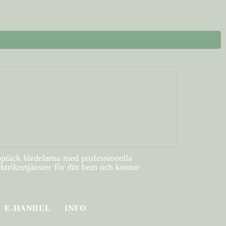
ptäck fördelarna med professionella
ektrikertjänster för ditt hem och kontor
E-HANDEL
INFO