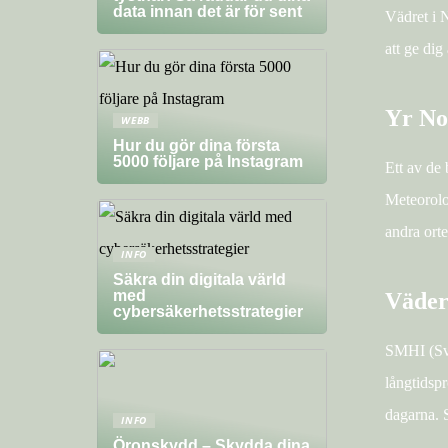
data innan det är för sent
Vädret i N
att ge dig
Yr No
WEBB
Hur du gör dina första
5000 följare på Instagram
Ett av de 
Meteorolo
andra ort
INFO
Säkra din digitala värld
med
Väder
cybersäkerhetsstrategier
SMHI (Sve
långtidsp
dagarna. 
INFO
Öronskydd – Skydda dina