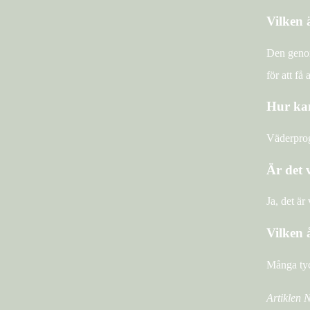
Vilken 
Den genom
för att få
Hur kan
Väderprog
Är det 
Ja, det är
Vilken 
Många tyc
Artiklen 