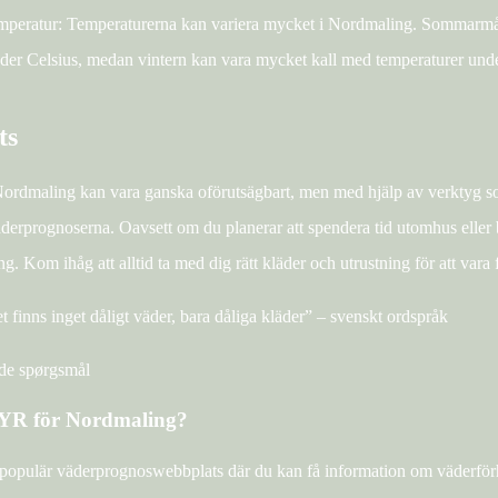
peratur: Temperaturerna kan variera mycket i Nordmaling. Sommarmån
der Celsius, medan vintern kan vara mycket kall med temperaturer unde
ts
Nordmaling kan vara ganska oförutsägbart, men med hjälp av verktyg 
derprognoserna. Oavsett om du planerar att spendera tid utomhus eller bar
. Kom ihåg att alltid ta med dig rätt kläder och utrustning för att vara
t finns inget dåligt väder, bara dåliga kläder” – svenskt ordspråk
ede spørgsmål
 YR för Nordmaling?
populär väderprognoswebbplats där du kan få information om väderför