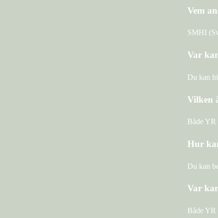
Vem ans
SMHI (Sve
Var kan
Du kan hi
Vilken 
Både YR o
Hur kan
Du kan be
Var kan
Både YR o