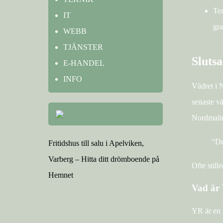
Tem
IT
gra
WEBB
TJÄNSTER
Slutsa
E-HANDEL
INFO
Vädret i 
senaste vä
Nordmaling
“De
Fritidshus till salu i Apelviken,
Varberg – Hitta ditt drömboende på
Ofte still
Hemnet
Vad är
YR är en 