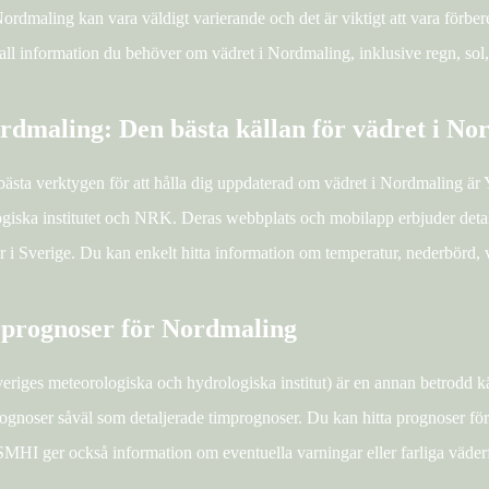
ordmaling kan vara väldigt varierande och det är viktigt att vara förb
 all information du behöver om vädret i Nordmaling, inklusive regn, sol
rdmaling: Den bästa källan för vädret i No
bästa verktygen för att hålla dig uppdaterad om vädret i Nordmaling är 
giska institutet och NRK. Deras webbplats och mobilapp erbjuder detalj
er i Sverige. Du kan enkelt hitta information om temperatur, nederbörd,
prognoser för Nordmaling
riges meteorologiska och hydrologiska institut) är en annan betrodd k
rognoser såväl som detaljerade timprognoser. Du kan hitta prognoser fö
SMHI ger också information om eventuella varningar eller farliga väder