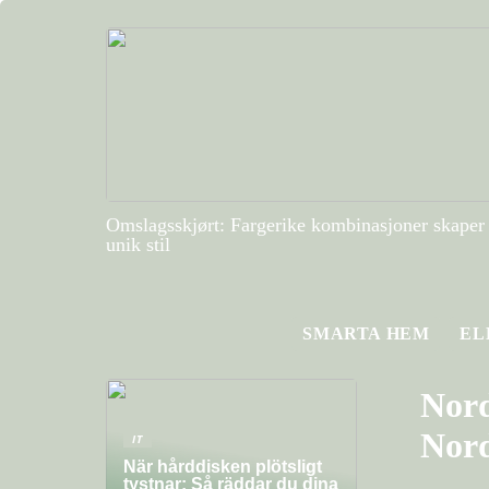
Omslagsskjørt: Fargerike kombinasjoner skaper
unik stil
SMARTA HEM
EL
Nord
Nor
IT
När hårddisken plötsligt
tystnar: Så räddar du dina