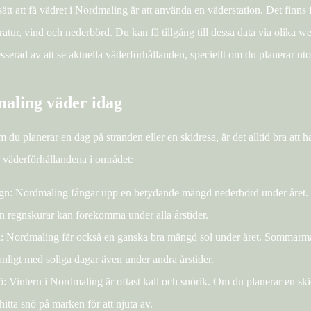
sätt att få vädret i Nordmaling är att använda en väderstation. Det finns 
tur, vind och nederbörd. Du kan få tillgång till dessa data via olika w
esserad av att se aktuella väderförhållanden, speciellt om du planerar ut
aling väder idag
 du planerar en dag på stranden eller en skidresa, är det alltid bra att 
e väderförhållandena i området:
n: Nordmaling fångar upp en betydande mängd nederbörd under året. 
 regnskurar kan förekomma under alla årstider.
: Nordmaling får också en ganska bra mängd sol under året. Sommarmån
nligt med soliga dagar även under andra årstider.
: Vintern i Nordmaling är oftast kall och snörik. Om du planerar en skid
 hitta snö på marken för att njuta av.