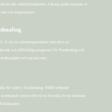
eredd på alla väderförhållanden. I denna guide kommer vi
, snö och temperaturer.
rdmaling
Yr. Yr är en väderprognostjänst som drivs av
erade och tillförlitliga prognoser för Nordmaling och
 vindhastighet och mycket mer.
älla för vädret i Nordmaling. SMHI erbjuder
r kommande veckor eller få en översikt för de närmaste
förhållanden.