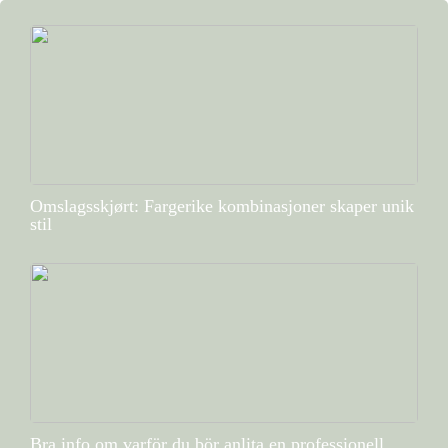
Omslagsskjørt: Fargerike kombinasjoner skaper unik
stil
Bra info om varför du bör anlita en professionell