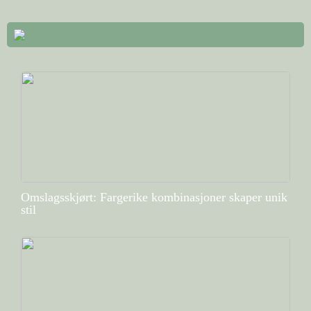
Omslagsskjørt: Fargerike kombinasjoner skaper unik
stil