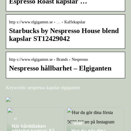
Espresso Roast kapslar …
http s://www.elgiganten.se › … › Kaffekapslar
Starbucks by Nespresso House blend
kapslar ST12429042
http s://www.elgiganten.se › Brands › Nespresso
Nespresso hållbarhet – Elgiganten
Keywords: nespresso kapslar elgiganten
IT
WEBB
När hårddisken
plötsligt tystnar: Så
Hur du gör dina