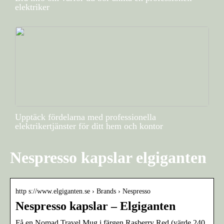
elektriker
Upptäck fördelarna med professionella
elektrikertjänster för ditt hem och kontor
Nespresso kapslar elgiganten
http s://www.elgiganten.se › Brands › Nespresso
Nespresso kapslar – Elgiganten
Få en Nomad Travel Mug i färgen Rasberry Red (värde 240