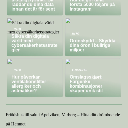
räddar du dina data
första 5000 följare på
innan det är för sent
Instagram
INFO
INFO
Säkra din digitala
värld med
Öronskydd – Skydda
cybersäkerhetsstrate
dina öron i bullriga
gier
miljöer
INFO
E-HANDEL
Hur påverkar
Omslagsskjørt:
ventilationsfilter
Fargerike
allergiker och
kombinasjoner
astmatiker?
skaper unik stil
Fritidshus till salu i Apelviken, Varberg – Hitta ditt drömboende
på Hemnet