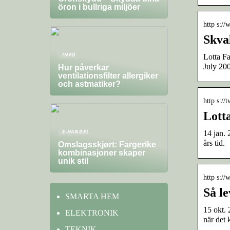
öron i bullriga miljöer
http s:/
Skva
INFO
Lotta Fa
July 20
Hur påverkar
ventilationsfilter allergiker
och astmatiker?
http s://
Lotta
E-HANDEL
14 jan. 
års tid.
Omslagsskjørt: Fargerike
kombinasjoner skaper
unik stil
http s://
Så le
SMARTA HEM
15 okt. 
ELEKTRONIK
när det
TEKNIK