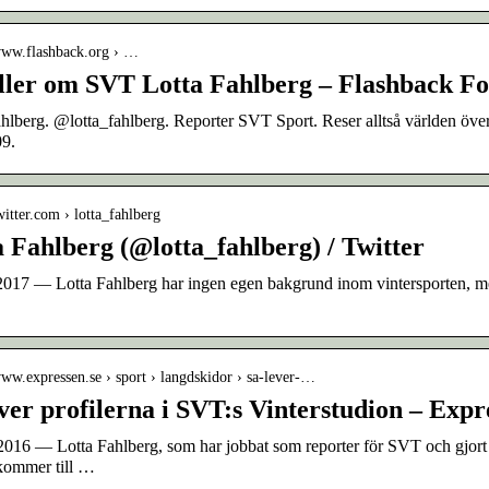
/www.flashback.org › …
ller om SVT Lotta Fahlberg – Flashback F
hlberg. @lotta_fahlberg. Reporter SVT Sport. Reser alltså världen över
09.
twitter.com › lotta_fahlberg
 Fahlberg (@lotta_fahlberg) / Twitter
2017 — Lotta Fahlberg har ingen egen bakgrund inom vintersporten, men
www.expressen.se › sport › langdskidor › sa-lever-…
ver profilerna i SVT:s Vinterstudion – Expr
2016 — Lotta Fahlberg, som har jobbat som reporter för SVT och gjort v
 kommer till …