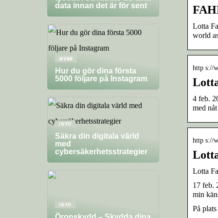
data innan det är för sent
FAHL
Lotta Fa
world as
WEBB
http s:/
Hur du gör dina första
5000 följare på Instagram
Lott
4 feb. 
med nåt 
INFO
Säkra din digitala värld
http s://
med
cybersäkerhetsstrategier
Lott
Lotta F
17 feb. 
min käns
INFO
På plat
Öronskydd – Skydda dina