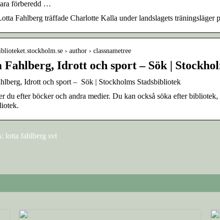
vara förberedd …
tta Fahlberg träffade Charlotte Kalla under landslagets träningsläger p
biblioteket.stockholm.se › author › classnametree
 Fahlberg, Idrott och sport – Sök | Stockho
hlberg, Idrott och sport – Sök | Stockholms Stadsbibliotek
er du efter böcker och andra medier. Du kan också söka efter bibliote
liotek.
 lotta fahlberg svt