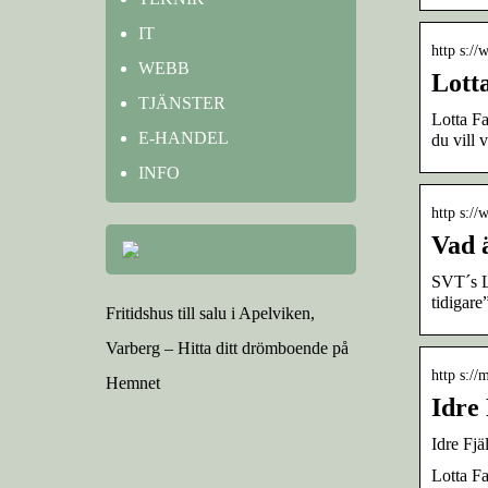
IT
http s://
WEBB
Lott
TJÄNSTER
Lotta Fa
E-HANDEL
du vill 
INFO
http s:/
Vad ä
SVT´s Lo
tidigare
Fritidshus till salu i Apelviken,
Varberg – Hitta ditt drömboende på
http s://
Hemnet
Idre
Idre Fjä
Lotta Fa