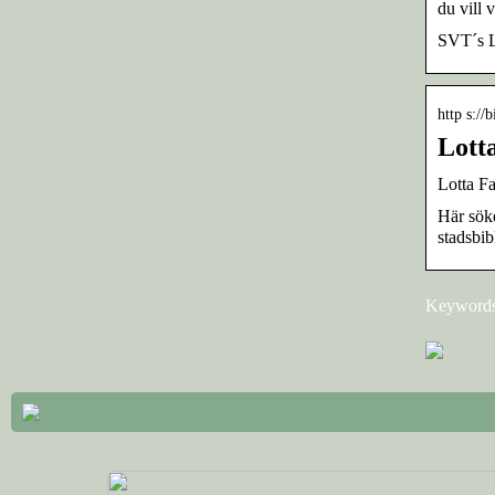
du vill 
SVT´s Lo
http s://
Lotta
Lotta Fa
Här sök
stadsbib
Keywords: