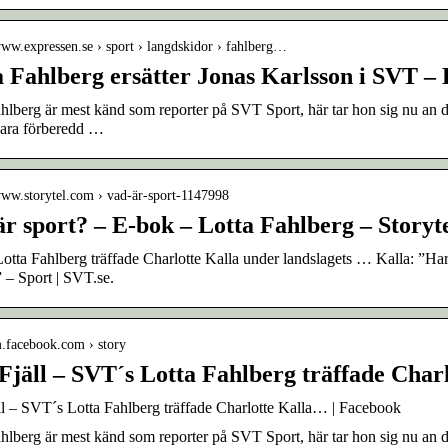
www.expressen.se › sport › langdskidor › fahlberg…
a Fahlberg ersätter Jonas Karlsson i SVT –
hlberg är mest känd som reporter på SVT Sport, här tar hon sig nu an 
vara förberedd …
/www.storytel.com › vad-är-sport-1147998
r sport? – E-bok – Lotta Fahlberg – Storyt
tta Fahlberg träffade Charlotte Kalla under landslagets … Kalla: ”Har n
” – Sport | SVT.se.
m.facebook.com › story
 Fjäll – SVT´s Lotta Fahlberg träffade Cha
ll – SVT´s Lotta Fahlberg träffade Charlotte Kalla… | Facebook
hlberg är mest känd som reporter på SVT Sport, här tar hon sig nu an 