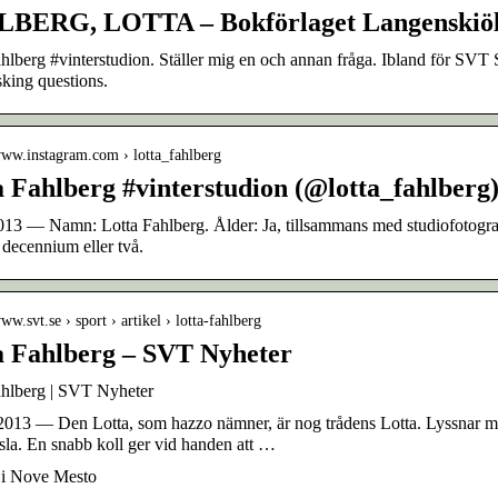
BERG, LOTTA – Bokförlaget Langenskiö
hlberg #vinterstudion. Ställer mig en och annan fråga. Ibland för SVT 
king questions.
/www.instagram.com › lotta_fahlberg
a Fahlberg #vinterstudion (@lotta_fahlberg
2013 — Namn: Lotta Fahlberg. Ålder: Ja, tillsammans med studiofotogra
decennium eller två.
www.svt.se › sport › artikel › lotta-fahlberg
a Fahlberg – SVT Nyheter
ahlberg | SVT Nyheter
2013 — Den Lotta, som hazzo nämner, är nog trådens Lotta. Lyssnar ma
la. En snabb koll ger vid handen att …
s i Nove Mesto