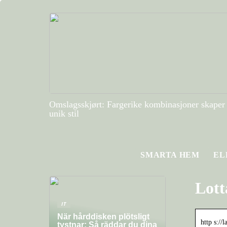
Omslagsskjørt: Fargerike kombinasjoner skaper
unik stil
SMARTA HEM
EL
Lott
IT
När hårddisken plötsligt
http s://
tystnar: Så räddar du dina