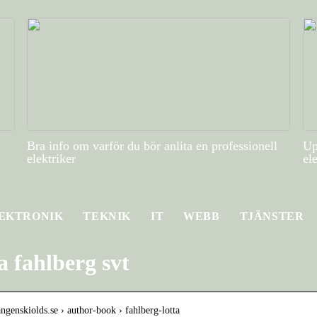
Bra info om varför du bör anlita en professionell
Up
elektriker
el
EKTRONIK
TEKNIK
IT
WEBB
TJÄNSTER
a fahlberg svt
langenskiolds.se › author-book › fahlberg-lotta