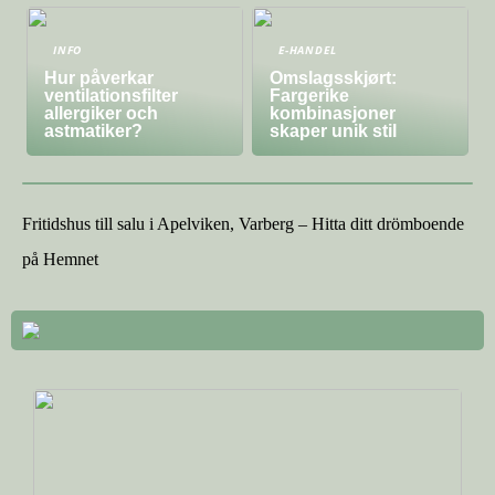
INFO
E-HANDEL
Hur påverkar
Omslagsskjørt:
ventilationsfilter
Fargerike
allergiker och
kombinasjoner
astmatiker?
skaper unik stil
Fritidshus till salu i Apelviken, Varberg – Hitta ditt drömboende
på Hemnet