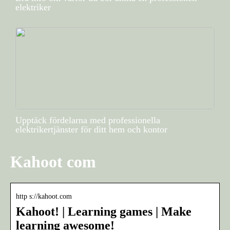
elektriker
Upptäck fördelarna med professionella
elektrikertjänster för ditt hem och kontor
Kahoot com
http s://kahoot.com
Kahoot! | Learning games | Make
learning awesome!