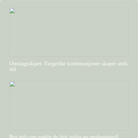
Omslagsskjørt: Fargerike kombinasjoner skaper unik
stil
Bra info om varför du bör anlita en professionell