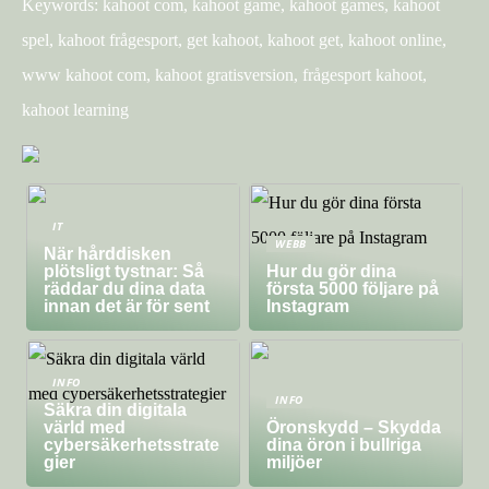
Keywords: kahoot com, kahoot game, kahoot games, kahoot
spel, kahoot frågesport, get kahoot, kahoot get, kahoot online,
www kahoot com, kahoot gratisversion, frågesport kahoot,
kahoot learning
IT
WEBB
När hårddisken
plötsligt tystnar: Så
Hur du gör dina
räddar du dina data
första 5000 följare på
innan det är för sent
Instagram
INFO
INFO
Säkra din digitala
värld med
Öronskydd – Skydda
cybersäkerhetsstrate
dina öron i bullriga
gier
miljöer