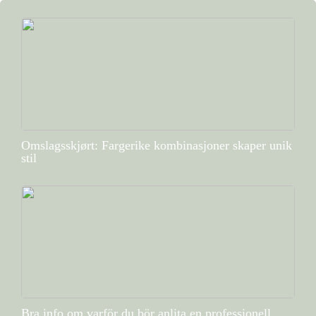
Omslagsskjørt: Fargerike kombinasjoner skaper unik
stil
Bra info om varför du bör anlita en professionell