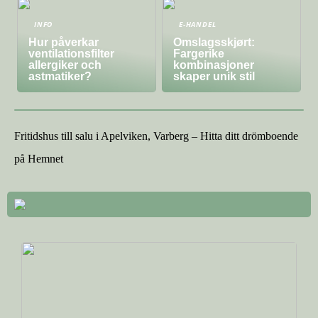
INFO
E-HANDEL
Hur påverkar
Omslagsskjørt:
ventilationsfilter
Fargerike
allergiker och
kombinasjoner
astmatiker?
skaper unik stil
Fritidshus till salu i Apelviken, Varberg – Hitta ditt drömboende
på Hemnet