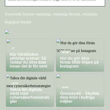
Keywords: blocket vitrinskåp, vitrinskåp blocket, vitrinskåp
begagnat blocket
IT
WEBB
När hårddisken
plötsligt tystnar: Så
Hur du gör dina
räddar du dina data
första 5000 följare på
innan det är för sent
Instagram
INFO
INFO
Säkra din digitala
värld med
Öronskydd – Skydda
cybersäkerhetsstrate
dina öron i bullriga
gier
miljöer