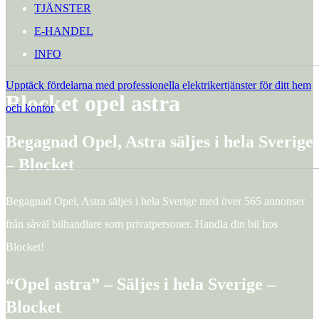
TJÄNSTER
E-HANDEL
INFO
Upptäck fördelarna med professionella elektrikertjänster för ditt hem
Blocket opel astra
och kontor
Begagnad Opel, Astra säljes i hela Sverige
– Blocket
Begagnad Opel, Astra säljes i hela Sverige med över 565 annonser
från såväl bilhandlare som privatpersoner. Handla din bil hos
Blocket!
“Opel astra” – Säljes i hela Sverige –
Blocket