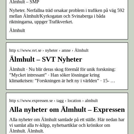
Älmhult – SMP
Nyheter. Nerfallna träd orsakar problem i trafiken på väg 592
mellan Älmhult/Kyrkogatan och Svinaberga i båda
riktningarna, uppger Trafikverket.
Älmhult
http s://www.svt.se › nyheter › amne › Älmhult
Älmhult – SVT Nyheter
Älmhult · Nu blir deras skog föremål för unik forskning:
”Mycket intressant” · Han söker lösningar kring
klimatkrisen: ”Forskningen är helt ny i världen” · 15- …
http s://www.expressen.se › tagg › location › almhult
Alla nyheter om Älmhult – Expressen
Alla nyheter om Älmhult samlade på ett ställe. Här nedan har
vi samlat alla tv-klipp, nyhetsartiklar och krönikor om
Älmhult. Älmhult.