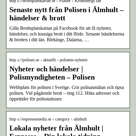
http s://brottsplatskartan.se › Platser › Kronobergs län
Senaste nytt från Polisen i Älmhult –
händelser & brott
Gilla Brottsplatskartan på Facebook för att få nyheter,
händelser, och knasiga brott i ditt flöde. Senaste händelserna
& brotten i ditt län. Blekinge, Dalarna, …
http s://polisen.se › aktuellt › polisens-nyheter
Nyheter och händelser |
Polismyndigheten – Polisen
Webbplats för polisen i Sverige. Gör polisanmälan och tipsa
polisen. Vid pågående brott – ring 112. Hitta adresser och
öppettider för polisstationer.
http s://espressomedia.se › category › almhult
Lokala nyheter från Älmhult |