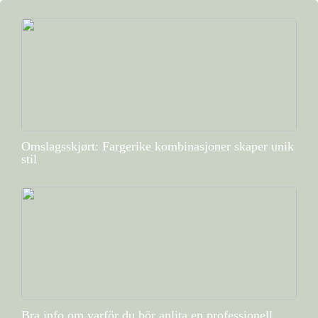
Omslagsskjørt: Fargerike kombinasjoner skaper unik
stil
Bra info om varför du bör anlita en professionell