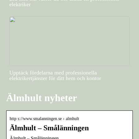
elektriker
Upptäck fördelarna med professionella
elektrikertjänster för ditt hem och kontor
Älmhult nyheter
http s://www.smalanningen.se › almhult
Älmhult – Smålänningen
Älmhult – Smålänningen