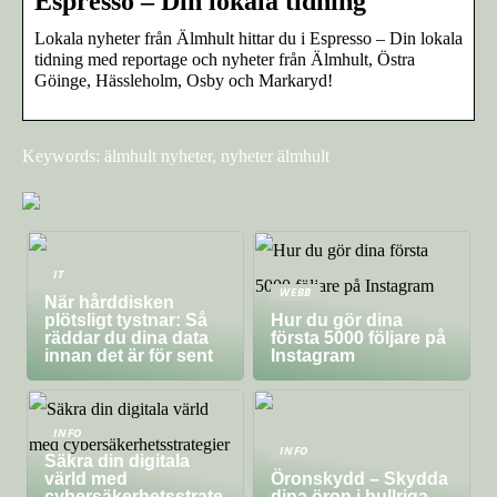
Espresso – Din lokala tidning
Lokala nyheter från Älmhult hittar du i Espresso – Din lokala
tidning med reportage och nyheter från Älmhult, Östra
Göinge, Hässleholm, Osby och Markaryd!
Keywords: älmhult nyheter, nyheter älmhult
IT
WEBB
När hårddisken
plötsligt tystnar: Så
Hur du gör dina
räddar du dina data
första 5000 följare på
innan det är för sent
Instagram
INFO
INFO
Säkra din digitala
värld med
Öronskydd – Skydda
cybersäkerhetsstrate
dina öron i bullriga