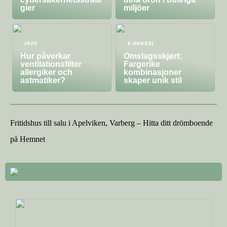
gier
miljöer
INFO
E-HANDEL
Hur påverkar
Omslagsskjørt:
ventilationsfilter
Fargerike
allergiker och
kombinasjoner
astmatiker?
skaper unik stil
Fritidshus till salu i Apelviken, Varberg – Hitta ditt drömboende
på Hemnet